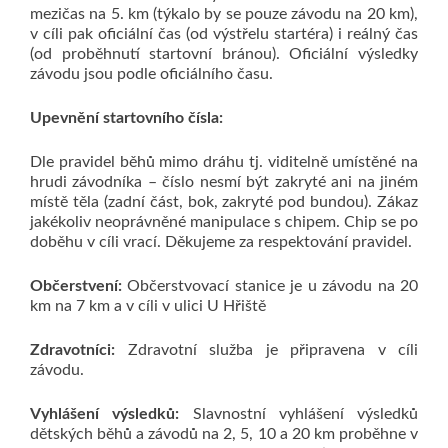
mezičas na 5. km (týkalo by se pouze závodu na 20 km),
v cíli pak oficiální čas (od výstřelu startéra) i reálný čas
(od proběhnutí startovní bránou). Oficiální výsledky
závodu jsou podle oficiálního času.
Upevnění startovního čísla:
Dle pravidel běhů mimo dráhu tj. viditelně umístěné na
hrudi závodníka – číslo nesmí být zakryté ani na jiném
místě těla (zadní část, bok, zakryté pod bundou). Zákaz
jakékoliv neoprávněné manipulace s chipem. Chip se po
doběhu v cíli vrací. Děkujeme za respektování pravidel.
Občerstvení:
Občerstvovací stanice je u závodu na 20
km na 7 km a v cíli v ulici U Hřiště
Zdravotníci:
Zdravotní služba je připravena v cíli
závodu.
Vyhlášení výsledků:
Slavnostní vyhlášení výsledků
dětských běhů a závodů na 2, 5, 10 a 20 km proběhne v