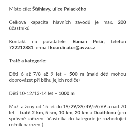
Místo cíle:
Šťáhlavy, ulice Palackého
Celková kapacita hlavních závodů je max.
200
účastníků
Kontakt na pořadatele:
Roman Pešír
, telefon
722212881
, e-mail
koordinator@avva.cz
Tratě a
k
ategorie:
Děti 6 až 7/8 až 9 let –
500 m
(malé děti mohou
doprovázet při běhu jejich rodiče)
Děti 10-12/13-14 let –
1000 m
Muži a ženy od 15 let do 19/29/39/49/59/69 a nad 70
let –
tratě 2 km, 5 km, 10 km, 20 km
a
Duathlonu
(pro
správné zařazení účastníka do kategorie je rozhodující
ročník narození)