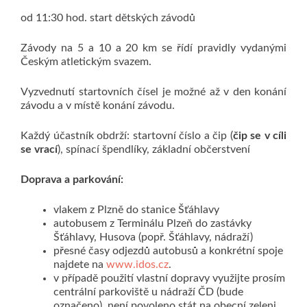
od 11:30 hod. start dětských závodů
Závody na 5 a 10 a 20 km se řídí pravidly vydanými
Českým atletickým svazem.
Vyzvednutí startovních čísel je možné až v den konání
závodu a v místě konání závodu.
Každý účastník obdrží: startovní číslo a čip (
čip se v cíli
se vrací
), spínací špendlíky, základní občerstvení
Doprava a parkování:
vlakem z Plzně do stanice Šťáhlavy
autobusem z Terminálu Plzeň do zastávky
Šťáhlavy, Husova (popř. Šťáhlavy, nádraží)
přesné časy odjezdů autobusů a konkrétní spoje
najdete na
www.idos.cz
.
v případě použití vlastní dopravy využijte prosím
centrální parkoviště u nádraží ČD (bude
označeno), není povoleno stát na obecní zeleni