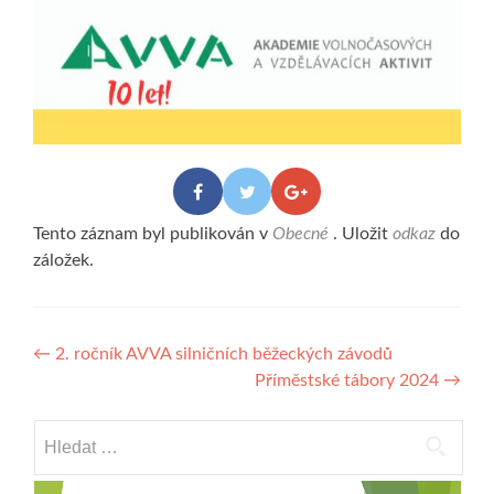
Tento záznam byl publikován v
Obecné
. Uložit
odkaz
do
záložek.
Navigace
←
2. ročník AVVA silničních běžeckých závodů
Příměstské tábory 2024
→
pro
příspěvek
Vyhledávání