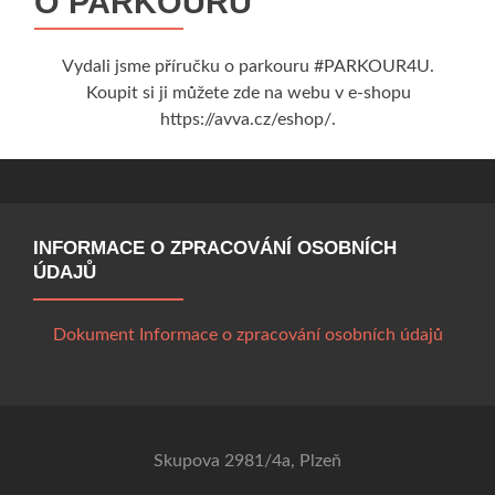
O PARKOURU
Vydali jsme příručku o parkouru #PARKOUR4U.
Koupit si ji můžete zde na webu v e-shopu
https://avva.cz/eshop/.
INFORMACE O ZPRACOVÁNÍ OSOBNÍCH
ÚDAJŮ
Dokument Informace o zpracování osobních údajů
Skupova 2981/4a, Plzeň